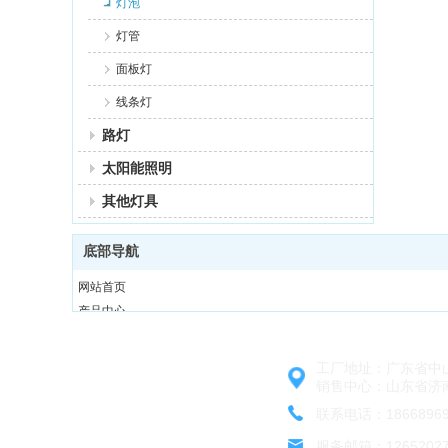
灯泡
灯管
面板灯
线条灯
路灯
太阳能照明
其他灯具
底部导航
网站首页
产品中心
工程案例
公司简介
工厂地址：
广东省中
资质证书
销售中心：山东省济
新闻资讯
联系电话：
1866896
普瑞斯照明
联系我们
服务邮箱：12652027