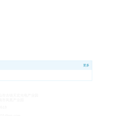
更多
山市古镇天宏光电产业园
南市凤凰产业园
9518
01
@qq.com