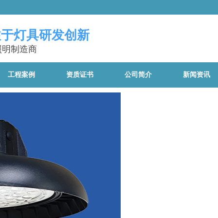
注于灯具研发创新
照明制造商
工程案例
资质证书
公司简介
新闻资讯