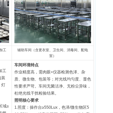
加工
辅助车间（含更衣室、卫生间、消毒间、配电
室）
车间环境特点
加工
作业精度高，需肉眼+仪器检测色泽、杂
包装
质、微生物、包装等；对光线均匀度、显色
，灯
性要求严苛。车间无菌洁净、无粉尘异味，
杜绝光线干扰检验结果。
照明核心要求
区域≥
1.照度：操作台≥550Lux，色泽/微生物区5