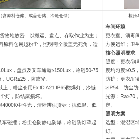
（含原料仓储、成品仓储、冷链仓储）
检验
车间环境
m、货物堆放密，以搬运、盘点、存取作业为主；
更衣室、消毒
料原料仓易起粉尘，照明需全覆盖无死角，适
方便运维；卫
核心照明要求
照度：更衣/消毒
0Lux，盘点及叉车通道≥150Lux，冷链50-75
度均匀度≥0.5
.5，UGR≤25，防眩光。
防护：更衣/消
以上，粉尘仓用Ex tD A21 IP65防爆灯，冷链
≥IP54，防尘
防尘灯，防结露损坏。
光源：Ra≥70
色温4000K中性光，清晰辨识货标；抗低温、低
定。
。
照明方案
防叉车碰撞；粉尘仓防静电防爆，冷链防灯罩起
选型：潮湿区域
灯。