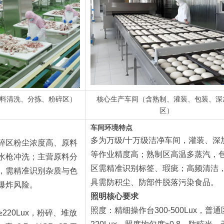
料清洗、分拣、粉碎区）
核心生产车间（含熟制、灌装、包装、深
区）
车间环境特点
多为万级/十万级洁净车间，灌装、深
碎区粉尘浓度高、原料
等作业精度高；熟制区高温多蒸汽，
水枪冲洗；主营原料分
区需精准识别标签、瑕疵；高频清洁
，需精准识别杂质与色
具需防积尘、防部件脱落污染食品。
爆炸风险。
照明
核心要求
照度：精细操作台300-500Lux，普通
≥220Lux，粉碎、堆放