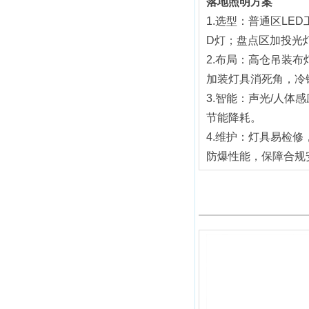
落地照明方案
1.选型：普通区LE
D灯；盘点区加投光
2.布局：高仓吊装布
加装灯具消死角，冷
3.智能：声光/人
节能降耗。
4.维护：灯具易检
防爆性能，保障合规