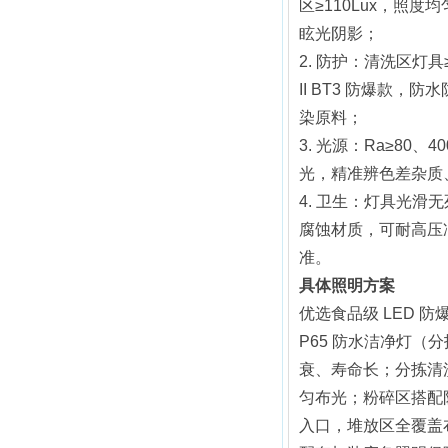
区≥110Lux，照度均匀
眩光阴影；
2. 防护：清洗区灯具≥
II BT3 防爆款，
染原料；
3. 光源：Ra≥80、40
光，精准辨色差杂质
4. 卫生：灯具光滑无
腐蚀材质，可耐高压
准。
具体照明方案
优选食品级 LED 
P65 防水洁净灯（
衰、寿命长；分拣清
匀布光；粉碎区搭配
入口，堆放区全覆盖