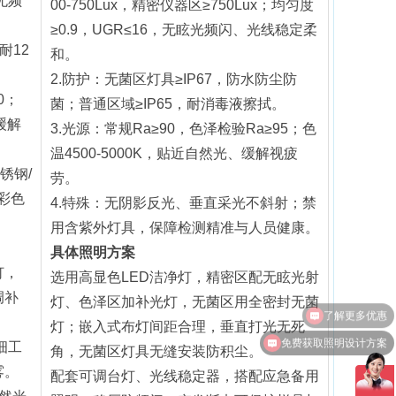
无频
00-750Lux，精密仪器区≥750Lux；均匀度
≥0.9，UGR≤16，无眩光频闪、光线稳定柔
耐12
和。
2.防护：无菌区灯具≥IP67，防水防尘防
0；
菌；普通区域≥IP65，耐消毒液擦拭。
缓解
3.光源：常规Ra≥90，色泽检验Ra≥95；色
温4500-5000K，贴近自然光、缓解视疲
锈钢/
劳。
彩色
4.特殊：无阴影反光、垂直采光不斜射；禁
用含紫外灯具，保障检测精准与人员健康。
具体照明方案
灯，
选用高显色LED洁净灯，精密区配无眩光射
调补
灯、色泽区加补光灯，无菌区用全密封无菌
灯；嵌入式布灯间距合理，垂直打光无死
免费获取照明设计方案
细工
角，无菌区灯具无缝安装防积尘。
雾。
配套可调台灯、光线稳定器，搭配应急备用