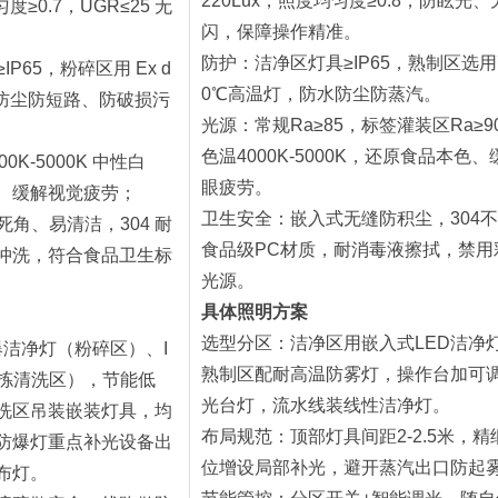
220Lux，照度均匀度≥0.8，防眩光、
度≥0.7，UGR≤25 无
闪，保障操作精准。
防护：洁净区灯具≥IP65，熟制区选用
IP65，粉碎区用 Ex d
0℃高温灯，防水防尘防蒸汽。
防水防尘防短路、防破损污
光源：常规Ra≥85，标签灌装区Ra≥9
色温4000K-5000K，还原食品本色、
00K-5000K 中性白
眼疲劳。
、缓解视觉疲劳；
卫生安全：嵌入式无缝防积尘，304不
死角、易清洁，304 耐
食品级PC材质，耐消毒液擦拭，禁用
冲洗，符合食品卫生标
光源。
具体照明方案
选型分区：洁净区用嵌入式LED洁净
防爆洁净灯（粉碎区）、I
熟制区配耐高温防雾灯，操作台加可
分拣清洗区），节能低
光台灯，流水线装线性洁净灯。
洗区吊装嵌装灯具，均
布局规范：顶部灯具间距2-2.5米，精
防爆灯重点补光设备出
位增设局部补光，避开蒸汽出口防起
布灯。