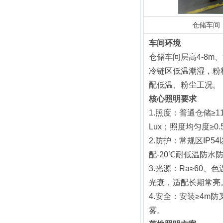
仓储车间
车间环境
仓储车间层高4-8
冷链区低温潮湿，粉
配低温、粉尘工况。
核心照明要求
1.照度：普通仓储≥11
Lux；照度均匀度≥0
2.防护：常规区IP54
配-20℃耐低温防水
3.光源：Ra≥60、
光衰，适配长期常亮
4.安全：安装≥4m
雾。