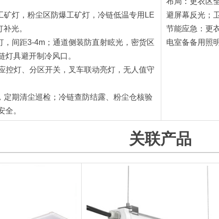
布局：更衣区
D工矿灯，粉尘区防爆工矿灯，冷链低温专用LE
避屏幕反光；
灯补光。
节能应急：更
灯，间距3-4m；通道侧装防直射眩光，密货区
电室备备用照
链灯具避开制冷风口。
体感应控灯、分区开关，叉车联动亮灯，无人值守
修，定期清尘巡检；冷链查防结露、粉尘仓核验
安全。
关联产品