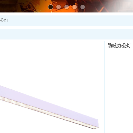
公灯
防眩办公灯