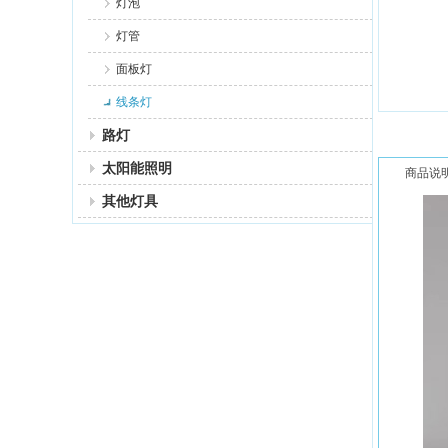
灯泡
灯管
面板灯
线条灯
路灯
太阳能照明
商品说
其他灯具