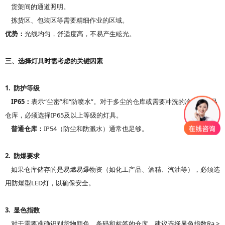
货架间的通道照明。
拣货区、包装区等需要精细作业的区域。
优势：
光线均匀，舒适度高，不易产生眩光。
三、选择灯具时需考虑的关键因素
1.
防护等级
IP65
“
”
“
”
：
表示
尘密
和
防喷水
。对于多尘的仓库或需要冲洗的冷库、食品
IP65
仓库，必须选择
及以上等级的灯具。
IP54
普通仓库：
（防尘和防溅水）通常也足够。
2.
防爆要求
如果仓库储存的是易燃易爆物资（如化工产品、酒精、汽油等），必须选
LED
用防爆型
灯，以确保安全。
3.
显色指数
Ra >
对于需要准确识别货物颜色、条码和标签的仓库，建议选择显色指数