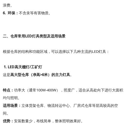
浪费。
6.
环保：
不含汞等有害物质。
LED
二、仓库常用
灯具类型及适用场景
LED
根据仓库的结构和功能区域，可以选择以下几种主流的
灯具：
1. LED
/
高天棚灯
工矿灯
>6
这是
高大型仓库（净高
米）的主力灯具
。
100W-400W
特点：
功率大（通常
），照度广，适合从高处向下进行大面积
均匀照明。
适用场景：
立体货架仓库、物流转运中心、厂房式仓库等层高较高的空
间。
优势：
安装数量少，布线简单，整体照明效果好。