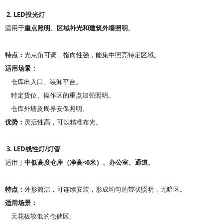
2. LED
投光灯
适用于
重点照明、区域补光和建筑外墙照明
。
特点：
光束角可调，指向性强，能集中照亮特定区域。
适用场景：
仓库出入口、装卸平台。
特定货位、操作区的重点加强照明。
仓库外墙及周界安保照明。
优势：
灵活性高，可以精准布光。
3. LED
/
线性灯
灯管
<6
适用于
中低高度仓库（净高
米）、办公室、通道
。
特点：
外形简洁，可连续安装，形成均匀的带状照明，无暗区。
适用场景：
天花板较低的仓储区。