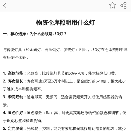
物资仓库照明用什么灯
LED
一、核心选择：为什么必须是
灯？
LED
与传统灯具（如金卤灯、高压钠灯、荧光灯）相比，
灯在仓库照明中具
有压倒性优势：
1.
50%-70%
高效节能：
光效高，比传统灯具节能
，能大幅降低电费。
2.
3
5
5-10
寿命超长：
寿命可达
万至
万小时以上，是金卤灯的
倍，极大减少
了维护成本和更换频率。
3.
瞬间启动：
通电即亮，无频闪，适合需要频繁开关或使用感应器的场
景。
4.
Ra
显色性好：
显色指数（
）高，能更真实地还原物资的颜色和细节，便
于识别标签和检查货物。
5.
定向发光：
光线易于控制，能更有效地将光线投射到需要的地方，减少