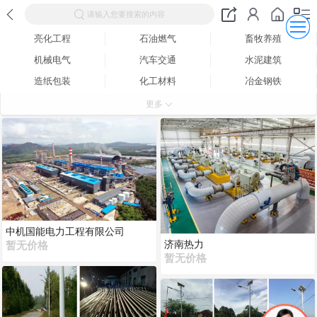
请输入您要搜索的内容
亮化工程
石油燃气
畜牧养殖
机械电气
汽车交通
水泥建筑
造纸包装
化工材料
冶金钢铁
生物医药
食品饮料
能源电力
更多
中机国能电力工程有限公司
济南热力
暂无价格
暂无价格